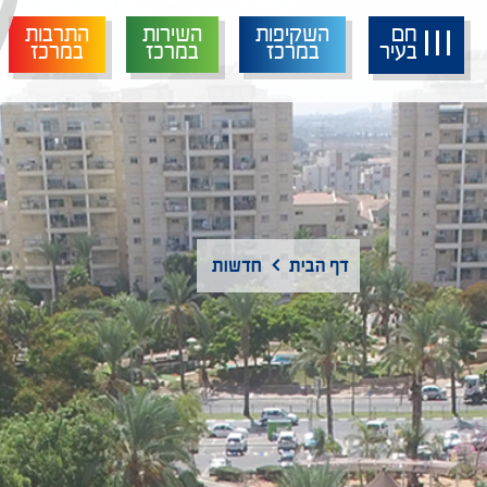
חם
השקיפות
השירות
התרבות
בעיר
במרכז
במרכז
במרכז
דף הבית
חדשות